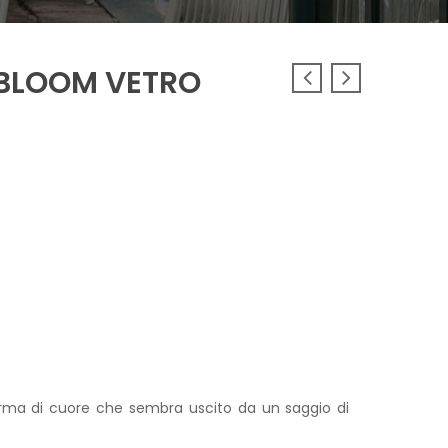
 BLOOM VETRO
zzo
uale
rma di cuore che sembra uscito da un saggio di