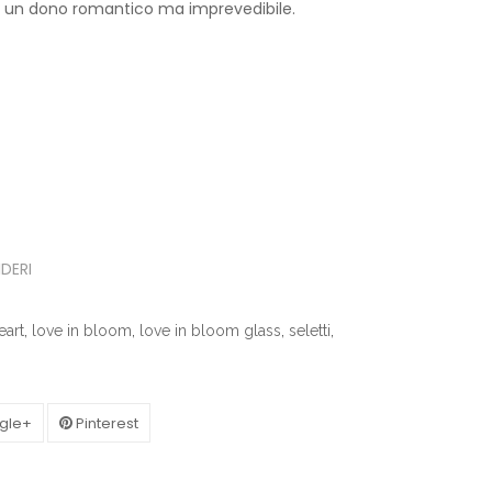
.00.
 un dono romantico ma imprevedibile.
IDERI
eart
,
love in bloom
,
love in bloom glass
,
seletti
,
gle+
Pinterest