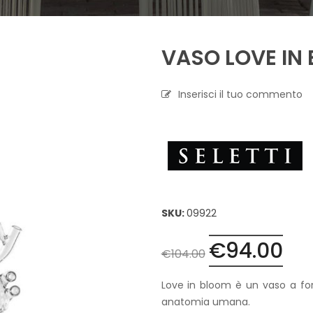
A
P
VASO LOVE IN
R
O
F
U
Inserisci il tuo commento
M
A
Z
I
O
N
E
T
SKU:
09922
E
S
€
94.00
Il
Il
S
€
104.00
I
prezzo
pre
L
originale
att
Love in bloom è un vaso a fo
E
era:
è:
C
anatomia umana.
A