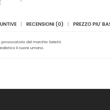
I
N
A
Z
I
UNTIVE
RECENSIONI (0)
PREZZO PIU' B
O
N
E
 provocatorio del marchio Seletti.
F
ealistico il cuore umano.
I
O
R
I
G
I
A
R
D
I
N
O