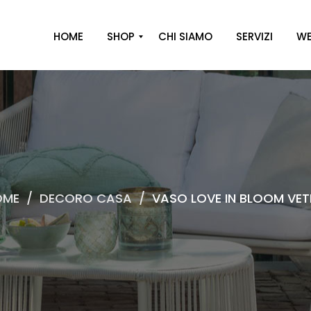
HOME
SHOP
CHI SIAMO
SERVIZI
WE
A
R
R
E
D
O
OME
/
DECORO CASA
/
VASO LOVE IN BLOOM VE
D
E
C
O
R
O
C
A
S