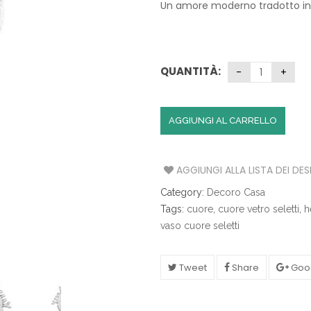
€104.00.
€94
Un amore moderno tradotto in
S
A
T
QUANTITÀ:
A
V
O
L
AGGIUNGI AL CARRELLO
A
C
U
AGGIUNGI ALLA LISTA DEI DES
C
Category:
Decoro Casa
I
N
Tags:
cuore
,
cuore vetro seletti
,
h
A
vaso cuore seletti
I
L
Tweet
Share
Goo
L
U
M