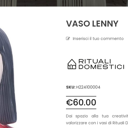
A
P
VASO LENNY
R
O
F
U
Inserisci il tuo commento
M
A
Z
I
O
N
E
T
SKU:
H224100004
E
S
€
60.00
S
I
L
Dai spazio alla tua creativi
E
valorizzare con i vasi di Rituali
C
A