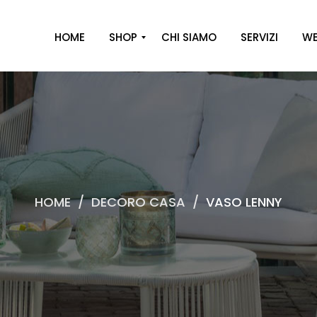
HOME
SHOP
CHI SIAMO
SERVIZI
WE
A
R
R
E
D
O
HOME
/
DECORO CASA
/
VASO LENNY
D
E
C
O
R
O
C
A
S