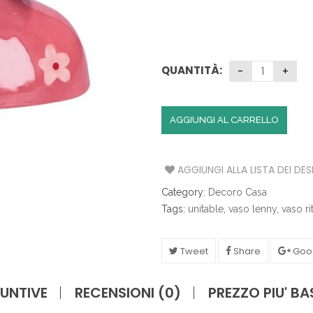
S
A
T
QUANTITÀ:
A
V
O
L
AGGIUNGI AL CARRELLO
A
C
AGGIUNGI ALLA LISTA DEI DES
U
C
Category:
Decoro Casa
I
N
Tags:
unitable
,
vaso lenny
,
vaso ri
A
Tweet
Share
Goo
I
L
L
UNTIVE
RECENSIONI (0)
PREZZO PIU' B
U
M