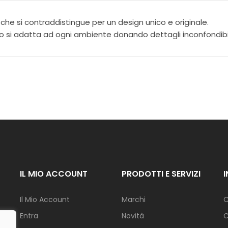
I
N
, che si contraddistingue per un design unico e originale.
A
Z
usivo si adatta ad ogni ambiente donando dettagli inconfondibil
I
O
N
E
F
I
O
R
I
G
I
IL MIO ACCOUNT
PRODOTTI E SERVIZI
A
R
D
Il Mio Account
Marchi
C
I
N
Entra
Novità
C
O