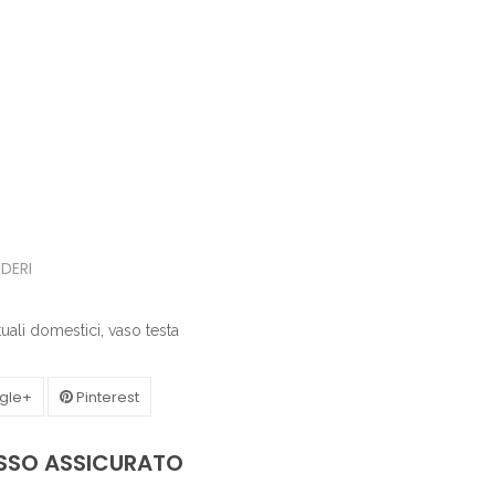
IDERI
tuali domestici
,
vaso testa
gle+
Pinterest
ASSO ASSICURATO