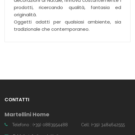
decorazioni di Natale, rinnova costantemente i
prodotti, ricercando qualità, fantasia ed
originalità.
Oggetti adatti per qualsiasi ambiente, sia
tradizionale che contemporaneo.
CONTATTI
Martellini Home
Telefono : (+39) 0883954488
Cell: (+39) 3484642555