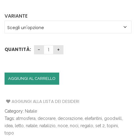
VARIANTE
QUANTITÀ:
AGGIUNGI AL CARRELLO
AGGIUNGI ALLA LISTA DEI DESIDERI
Category:
Natale
Tags:
atmosfera
,
decorare
,
decorazione
,
elefantini
,
goodwill
,
idea
,
letto
,
natale
,
natalizio
,
noce
,
noci
,
regalo
,
set 2
,
topini
,
topo