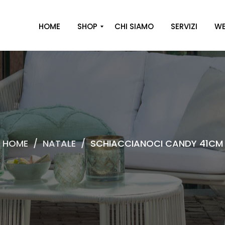
HOME
SHOP
CHI SIAMO
SERVIZI
WE
A
R
R
E
D
O
HOME
/
NATALE
/
SCHIACCIANOCI CANDY 41CM
D
E
C
O
R
O
C
A
S