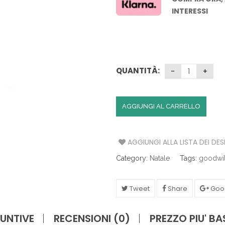
S
INTERESSI
A
T
A
V
QUANTITÀ:
O
L
A
AGGIUNGI AL CARRELLO
C
U
C
I
AGGIUNGI ALLA LISTA DEI DES
N
A
Category:
Natale
Tags:
goodwil
I
Tweet
Share
Goo
L
L
U
UNTIVE
RECENSIONI (0)
PREZZO PIU' B
M