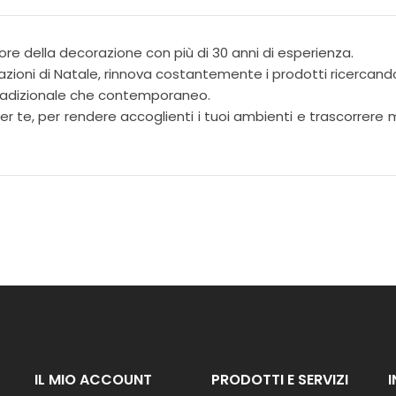
I
N
A
ore della decorazione con più di 30 anni di esperienza.
Z
I
zioni di Natale, rinnova costantemente i prodotti ricercando 
O
 tradizionale che contemporaneo.
N
 te, per rendere accoglienti i tuoi ambienti e trascorrere mo
E
F
I
O
R
I
G
I
A
R
D
I
N
IL MIO ACCOUNT
PRODOTTI E SERVIZI
O