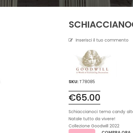
A
P
SCHIACCIANO
R
O
F
U
Inserisci il tuo commento
M
A
Z
I
O
N
E
SKU:
T78085
T
€
65.00
E
S
S
Schiaccianoci tema candy alto
I
L
Natale tutto da vivere!
E
Collezione Goodwill 2022
C
COMPRA ORA,
A