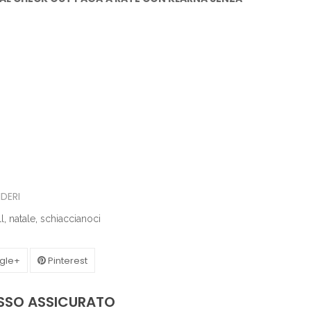
IDERI
l
,
natale
,
schiaccianoci
gle+
Pinterest
ASSO ASSICURATO