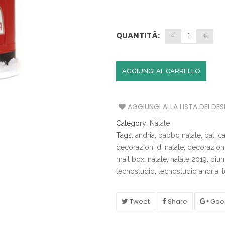
S
A
QUANTITÀ:
T
A
V
O
AGGIUNGI AL CARRELLO
L
A
AGGIUNGI ALLA LISTA DEI DES
C
U
Category:
Natale
C
Tags:
andria
,
babbo natale
,
bat
,
ca
I
decorazioni di natale
,
decorazioni
N
A
mail box
,
natale
,
natale 2019
,
piu
tecnostudio
,
tecnostudio andria
,
I
L
Tweet
Share
Goo
L
U
M