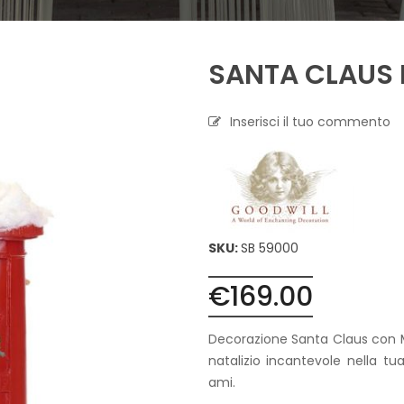
A
P
SANTA CLAUS
R
O
F
U
Inserisci il tuo commento
M
A
Z
I
O
N
E
SKU:
SB 59000
T
€
169.00
E
S
S
Decorazione Santa Claus con 
I
L
natalizio incantevole nella t
E
ami.
C
A