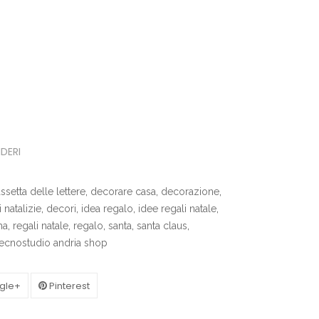
IDERI
ssetta delle lettere
,
decorare casa
,
decorazione
,
 natalizie
,
decori
,
idea regalo
,
idee regali natale
,
ma
,
regali natale
,
regalo
,
santa
,
santa claus
,
tecnostudio andria shop
gle+
Pinterest