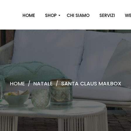
HOME
SHOP
CHI SIAMO
SERVIZI
WE
A
R
R
E
D
O
HOME
/
NATALE
/
SANTA CLAUS MAILBOX
D
E
C
O
R
O
C
A
S