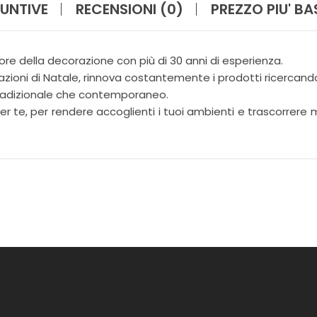
I
UNTIVE
RECENSIONI (0)
PREZZO PIU' B
N
A
Z
I
ore della decorazione con più di 30 anni di esperienza.
O
zioni di Natale, rinnova costantemente i prodotti ricercando 
N
 tradizionale che contemporaneo.
E
 te, per rendere accoglienti i tuoi ambienti e trascorrere mo
F
I
O
R
I
G
I
A
R
D
I
N
O