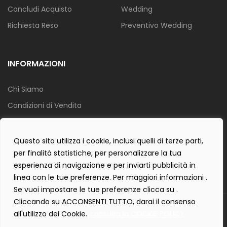
Concludi Acquisto
Wedding
Richiesta Reso
Preventivo Wedding
INFORMAZIONI
Chi Siamo
Condizioni di Vendita
Info Spedizione
Privacy Policy
Questo sito utilizza i cookie, inclusi quelli di terze parti,
per finalità statistiche, per personalizzare la tua
Cookie Policy
esperienza di navigazione e per inviarti pubblicità in
Contact Form Policy
linea con le tue preferenze. Per maggiori informazioni .
Se vuoi impostare le tue preferenze clicca su .
Cliccando su ACCONSENTI TUTTO, darai il consenso
Copyright 2019 ©
Tecnostudio di Martellini Nicoletta
. Tutti i diritti
all'utilizzo dei Cookie.
consulta la COOKIE POLICY
sono riservati.