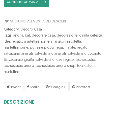
AGGIUNGI AL CARRELLO
AGGIUNGI ALLA LISTA DEI DESIDERI
Category:
Decoro Casa
Tags:
andria
,
bat
,
decorare casa
,
decorazione
,
giraffa celeste
,
idea regalo
,
martellini home
,
martellini nicoletta
,
martellinihome
,
pomme pidou
,
regali natale
,
regalo
,
salvadanai animali
,
salvadanaio animali
,
salvadanaio colorato
,
Salvadanaio giraffa
,
salvadanaio idea regalo
,
tecnostudio
,
tecnostudio andria
,
tecnostudio andria shop
,
tecnostudio
martellini
Tweet
Share
Google+
Pinterest
DESCRIZIONE