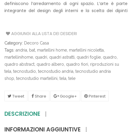
definiscono l’arredamento di ogni spazio. L’arte è parte
integrante del design degli interni e la scelta dei dipinti
giusti per la tua casa o l’ufficio può trasformare tutto.
AGGIUNGI ALLA LISTA DEI DESIDERI
Category:
Decoro Casa
Tags:
andria
,
bat
,
martellini home
,
martellini nicoletta
,
martellinihome
,
quadri
,
quadri astratti
,
quadri foglie
,
quadro
,
quadro abstract
,
quadro albero
,
quadro fiori
,
riproduzioni su
tela
,
tecnostudio
,
tecnostudio andria
,
tecnostudio andria
shop
,
tecnostudio martellini
,
tela
,
tele
Tweet
Share
Google+
Pinterest
DESCRIZIONE
INFORMAZIONI AGGIUNTIVE