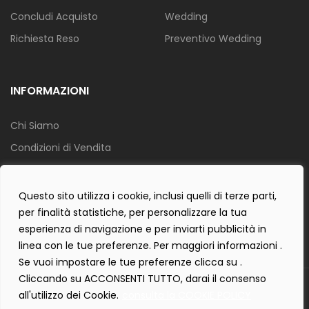
Concludi Acquisto
Wedding
Richiesta Reso
Preventivo Wedding
INFORMAZIONI
Chi Siamo
Condizioni di Vendita
Info Spedizione
Privacy Policy
Questo sito utilizza i cookie, inclusi quelli di terze parti,
per finalità statistiche, per personalizzare la tua
Cookie Policy
esperienza di navigazione e per inviarti pubblicità in
Contact Form Policy
linea con le tue preferenze. Per maggiori informazioni .
Se vuoi impostare le tue preferenze clicca su .
Cliccando su ACCONSENTI TUTTO, darai il consenso
Copyright 2019 ©
Tecnostudio di Martellini Nicoletta
. Tutti i diritti
all'utilizzo dei Cookie.
consulta la COOKIE POLICY
sono riservati.