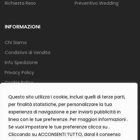
Richiesta Reso
Preventivo Wedding
INFORMAZIONI
Chi Siamo
Condizioni di Vendita
Info Spedizione
Privacy Policy
Cookie Policy
Contact Form Policy
Questo sito utilizza i cookie, inclusi quelli di terze parti,
per finalità statistiche, per personalizzare la tua
esperienza di navigazione e per inviarti pubblicità in
Copyright 2019 ©
Tecnostudio di Martellini Nicoletta
. Tutti i diritti
linea con le tue preferenze. Per maggiori informazioni .
sono riservati.
Se vuoi impostare le tue preferenze clicca su .
Creartlab.it
Powered with
by
Cliccando su ACCONSENTI TUTTO, darai il consenso