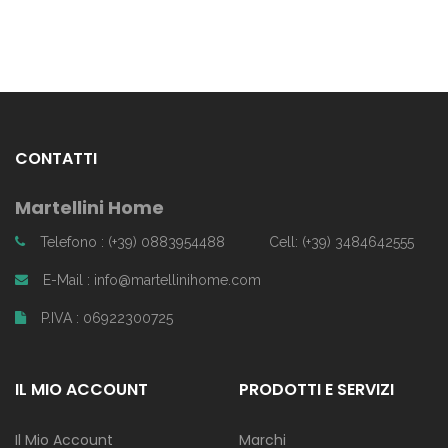
CONTATTI
Martellini Home
Telefono : (+39) 0883954488
Cell: (+39) 3484642555
E-Mail : info@martellinihome.com
P.IVA : 06922300725
IL MIO ACCOUNT
PRODOTTI E SERVIZI
Il Mio Account
Marchi