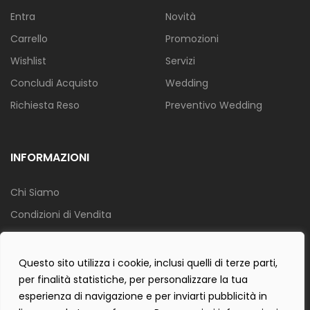
Entra
Novità
Carrello
Promozioni
Wishlist
Servizi
Concludi Acquisto
Wedding
Richiesta Reso
Preventivo Wedding
INFORMAZIONI
Chi Siamo
Condizioni di Vendita
Info Spedizione
Privacy Policy
Questo sito utilizza i cookie, inclusi quelli di terze parti,
per finalità statistiche, per personalizzare la tua
Cookie Policy
esperienza di navigazione e per inviarti pubblicità in
Contact Form Policy