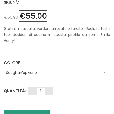
SKU:
N/A
€
55.00
Il
Il
€
56.90
prezzo
prezzo
originale
attuale
Gratin, moussaka, verdure arrostite o farcite.. Realizza tutti i
era:
è:
tuoi desideri di cucina in questa pirofila da forno Emile
€56.90.
€55.00.
Henry!
COLORE
QUANTITÀ: