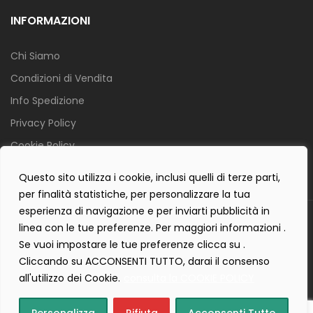
INFORMAZIONI
Chi Siamo
Condizioni di Vendita
Info Spedizione
Privacy Policy
Cookie Policy
Contact Form Policy
Questo sito utilizza i cookie, inclusi quelli di terze parti,
per finalità statistiche, per personalizzare la tua
esperienza di navigazione e per inviarti pubblicità in
Copyright 2019 ©
Tecnostudio di Martellini Nicoletta
. Tutti i diritti
linea con le tue preferenze. Per maggiori informazioni .
sono riservati.
Se vuoi impostare le tue preferenze clicca su .
Creartlab.it
Powered with
by
Cliccando su ACCONSENTI TUTTO, darai il consenso
all'utilizzo dei Cookie.
consulta la COOKIE POLICY