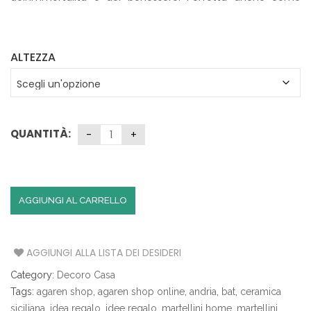
a
idea regalo.
€142.00
ALTEZZA
QUANTITÀ:
AGGIUNGI AL CARRELLO
AGGIUNGI ALLA LISTA DEI DESIDERI
Category:
Decoro Casa
Tags:
agaren shop
,
agaren shop online
,
andria
,
bat
,
ceramica
siciliana
,
idea regalo
,
idee regalo
,
martellini home
,
martellini