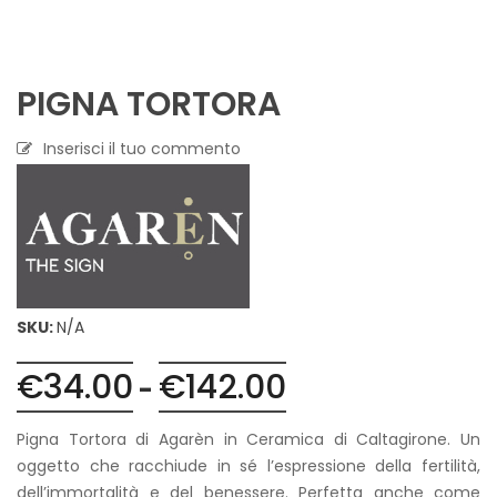
PIGNA TORTORA
Inserisci il tuo commento
SKU:
N/A
€
34.00
€
142.00
Fascia
-
di
prezzo:
Pigna Tortora di Agarèn in Ceramica di Caltagirone. Un
da
oggetto che racchiude in sé l’espressione della fertilità,
€34.00
dell’immortalità e del benessere. Perfetta anche come