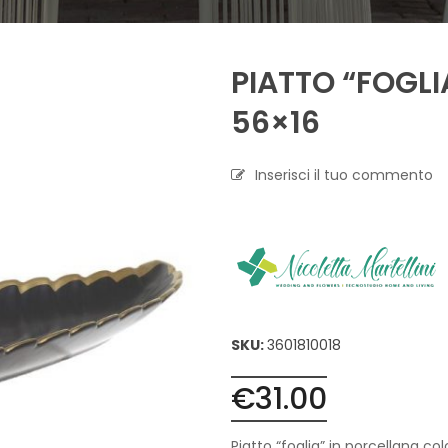
A
P
PIATTO “FOGLI
R
O
F
56×16
U
M
A
Inserisci il tuo commento
Z
I
O
N
E
T
E
S
SKU:
3601810018
S
I
€
31.00
L
E
C
Piatto “foglia” in porcellana co
A