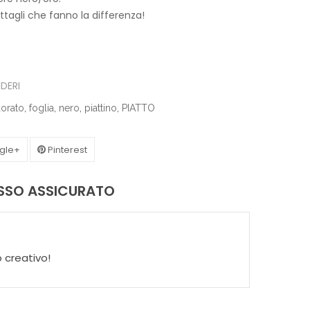
ttagli che fanno la differenza!
IDERI
orato
,
foglia
,
nero
,
piattino
,
PIATTO
gle+
Pinterest
ASSO ASSICURATO
 creativo!