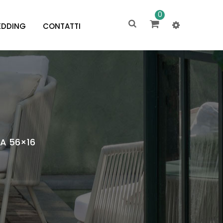
0
DDING
CONTATTI
NA 56×16