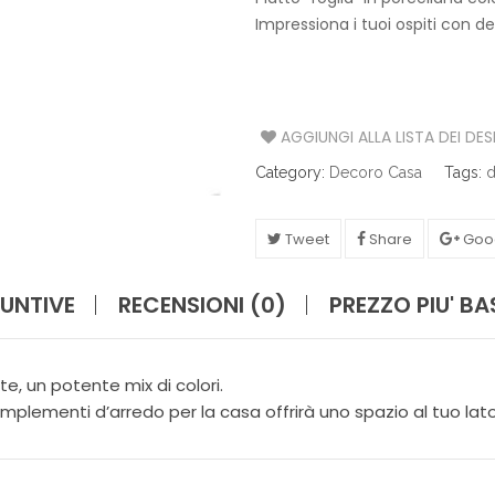
S
Impressiona i tuoi ospiti con de
A
T
A
V
AGGIUNGI ALLA LISTA DEI DES
O
Category:
Decoro Casa
Tags:
d
L
A
Tweet
Share
Goo
C
U
C
UNTIVE
RECENSIONI (0)
PREZZO PIU' B
I
N
A
te, un potente mix di colori.
I
omplementi d’arredo per la casa offrirà uno spazio al tuo lato
L
L
U
M