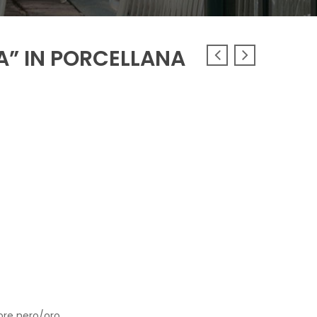
A” IN PORCELLANA
lore nero/oro.