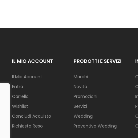
I
N
A
Z
I
O
N
E
F
IL MIO ACCOUNT
PRODOTTI E SERVIZI
I
O
R
Il Mio Account
Marchi
C
I
Entra
Novità
C
G
Carrello
Promozioni
I
I
A
Wishlist
Servizi
P
R
Concludi Acquisto
Wedding
C
D
.
I
Richiesta Reso
Preventivo Wedding
C
N
O