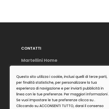
CONTATTI
Martellini Home
Telefono : (+39) 0883954488
Cell: (+39) 3484642555
Questo sito utilizza i cookie, inclusi quelli di terze parti,
per finalità statistiche, per personalizzare la tua
E-Mail : info@martellinihome.com
esperienza di navigazione e per inviarti pubblicità in
P.IVA : 06922300725
linea con le tue preferenze. Per maggiori informazioni 
Se vuoi impostare le tue preferenze clicca su .
Cliccando su ACCONSENTI TUTTO, darai il consenso