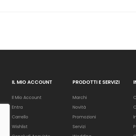
I
N
A
Z
I
O
N
E
F
I
O
R
I
IL MIO ACCOUNT
PRODOTTI E SERVIZI
G
Il Mio Account
Marchi
C
I
A
Entra
Novità
C
R
D
Carrello
Promozioni
I
I
N
Wishlist
Servizi
P
O