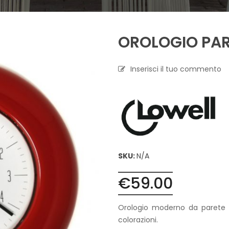
A
P
OROLOGIO PAR
R
O
F
U
Inserisci il tuo commento
M
A
Z
I
O
N
E
T
SKU:
N/A
E
S
€
59.00
S
I
L
Orologio moderno da parete c
E
colorazioni.
C
A