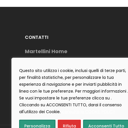
CONTATTI
Martellini Home
Telefono : (+39) 0883954488
Cell: (+39) 3484642555
Questo sito utilizza i cookie, inclusi quelli di terze parti,
per finalità statistiche, per personalizzare la tua
E-Mail : info@martellinihome.com
esperienza di navigazione e per inviarti pubblicità in
P.IVA : 06922300725
linea con le tue preferenze. Per maggiori informazioni 
Se vuoi impostare le tue preferenze clicca su .
Cliccando su ACCONSENTI TUTTO, darai il consenso
all'utilizzo dei Cookie.
consulta la COOKIE POLICY
Personalizza
Rifiuta
Acconsenti Tutto