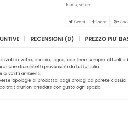
I
tondo
,
verde
N
A
Z
Tweet
Share
Goo
I
O
N
UNTIVE
RECENSIONI (0)
PREZZO PIU' B
E
F
I
alizzati in vetro, acciaio, legno, con linee sempre attuali e i
O
azione di architetti provenienti da tutta Italia.
R
e ai vostri ambienti.
I
verse tipologie di prodotto: dagli orologi da parete classici 
co trait d’union: arredare con gusto ogni spazio.
G
I
A
R
D
I
N
O