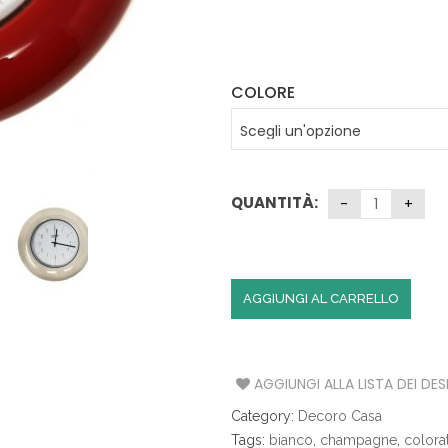
S
A
T
COLORE
A
V
O
L
A
QUANTITÀ:
C
U
C
I
N
AGGIUNGI AL CARRELLO
A
I
AGGIUNGI ALLA LISTA DEI DES
L
L
Category:
Decoro Casa
U
M
Tags:
bianco
,
champagne
,
colora