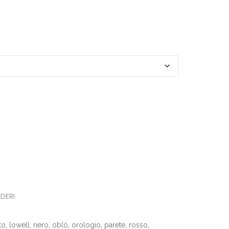
IDERI
to
,
lowell
,
nero
,
oblò
,
orologio
,
parete
,
rosso
,