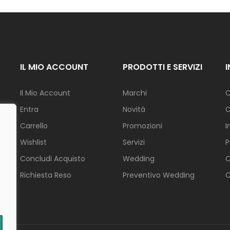
L
I
F
E
S
T
IL MIO ACCOUNT
PRODOTTI E SERVIZI
Y
L
E
Il Mio Account
Marchi
C
Entra
Novità
C
N
Carrello
Promozioni
I
A
T
Wishlist
Servizi
P
A
L
Concludi Acquisto
Wedding
C
E
.
Richiesta Reso
Preventivo Wedding
C