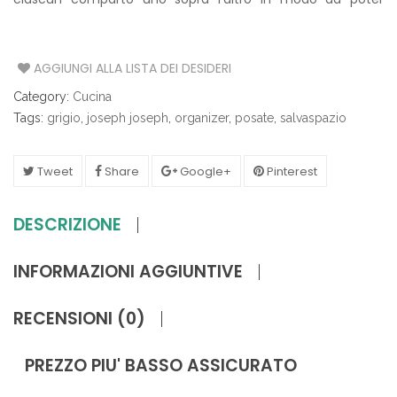
conservare un set di posate completo in meno della metà
dello spazio.
AGGIUNGI ALLA LISTA DEI DESIDERI
Category:
Cucina
Tags:
grigio
,
joseph joseph
,
organizer
,
posate
,
salvaspazio
Tweet
Share
Google+
Pinterest
DESCRIZIONE
INFORMAZIONI AGGIUNTIVE
RECENSIONI (0)
PREZZO PIU' BASSO ASSICURATO