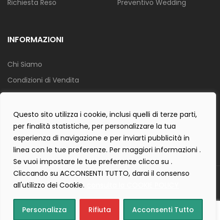
Richiesta Reso
Preventivo Wedding
INFORMAZIONI
Chi Siamo
Condizioni di Vendita
Info Spedizione
Privacy Policy
Questo sito utilizza i cookie, inclusi quelli di terze parti,
per finalità statistiche, per personalizzare la tua
Cookie Policy
esperienza di navigazione e per inviarti pubblicità in
Contact Form Policy
linea con le tue preferenze. Per maggiori informazioni .
Se vuoi impostare le tue preferenze clicca su .
Cliccando su ACCONSENTI TUTTO, darai il consenso
Copyright 2019 ©
Tecnostudio di Martellini Nicoletta
. Tutti i diritti
all'utilizzo dei Cookie.
consulta la COOKIE POLICY
sono riservati.
Creartlab.it
Powered with
by
Personalizza
Rifiuta
Acconsenti Tutto