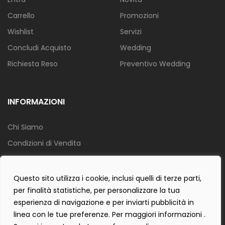
Carrello
Promozioni
Wishlist
Servizi
Concludi Acquisto
Wedding
Richiesta Reso
Preventivo Wedding
INFORMAZIONI
Chi Siamo
Condizioni di Vendita
Info Spedizione
Privacy Policy
Questo sito utilizza i cookie, inclusi quelli di terze parti,
per finalità statistiche, per personalizzare la tua
Cookie Policy
esperienza di navigazione e per inviarti pubblicità in
Contact Form Policy
linea con le tue preferenze. Per maggiori informazioni .