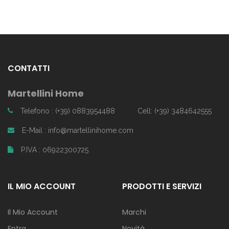
CONTATTI
Martellini Home
Telefono : (+39) 0883954488
Cell: (+39) 3484642555
E-Mail : info@martellinihome.com
P.IVA : 06922300725
IL MIO ACCOUNT
PRODOTTI E SERVIZI
Il Mio Account
Marchi
Entra
Novità