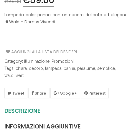
€
59.00
Il
Il
€
85.00
prezzo
prezzo
originale
attuale
Lampada color panna con un decoro delicato ed elegane
era:
è:
di Wald – Domus Vivendi.
€85.00.
€59.00.
AGGIUNGI ALLA LISTA DEI DESIDERI
Category:
Illuminazione
,
Promozioni
Tags:
chiara
,
decoro
,
lampada
,
panna
,
paralume
,
semplice
,
wald
,
wart
Tweet
Share
Google+
Pinterest
DESCRIZIONE
INFORMAZIONI AGGIUNTIVE