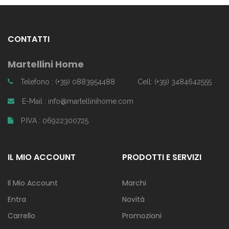
CONTATTI
Martellini Home
Telefono : (+39) 0883954488
Cell: (+39) 3484642555
E-Mail : info@martellinihome.com
P.IVA : 06922300725
IL MIO ACCOUNT
PRODOTTI E SERVIZI
Il Mio Account
Marchi
Entra
Novità
Carrello
Promozioni