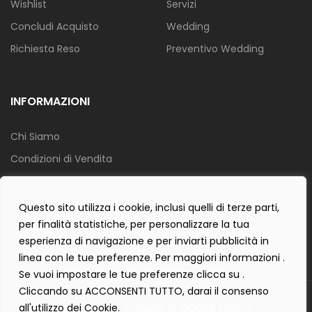
Wishlist
Servizi
Concludi Acquisto
Wedding
Richiesta Reso
Preventivo Wedding
INFORMAZIONI
Chi Siamo
Condizioni di Vendita
Info Spedizione
Privacy Policy
Questo sito utilizza i cookie, inclusi quelli di terze parti,
per finalità statistiche, per personalizzare la tua
Cookie Policy
esperienza di navigazione e per inviarti pubblicità in
Contact Form Policy
linea con le tue preferenze. Per maggiori informazioni .
Se vuoi impostare le tue preferenze clicca su .
Cliccando su ACCONSENTI TUTTO, darai il consenso
Copyright 2019 ©
Tecnostudio di Martellini Nicoletta
. Tutti i diritti
all'utilizzo dei Cookie.
consulta la COOKIE POLICY