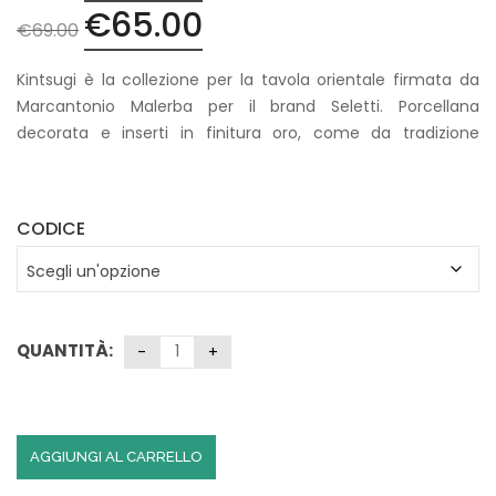
€
65.00
Il
Il
€
69.00
prezzo
prezzo
originale
attuale
Kintsugi è la collezione per la tavola orientale firmata da
era:
è:
Marcantonio Malerba per il brand Seletti. Porcellana
€69.00.
€65.00.
decorata e inserti in finitura oro, come da tradizione
giapponese. Lavabili in lavastoviglie.
CODICE
QUANTITÀ:
AGGIUNGI AL CARRELLO