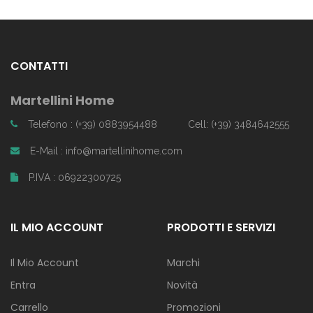
CONTATTI
Martellini Home
Telefono : (+39) 0883954488
Cell: (+39) 3484642555
E-Mail : info@martellinihome.com
P.IVA : 06922300725
IL MIO ACCOUNT
PRODOTTI E SERVIZI
Il Mio Account
Marchi
Entra
Novità
Carrello
Promozioni