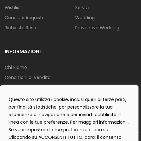
Wishlist
Servizi
Concludi Acquisto
Wedding
Richiesta Reso
Preventivo Wedding
INFORMAZIONI
Chi Siamo
Condizioni di Vendita
Info Spedizione
Privacy Policy
Questo sito utilizza i cookie, inclusi quelli di terze parti,
per finalità statistiche, per personalizzare la tua
Cookie Policy
esperienza di navigazione e per inviarti pubblicità in
Contact Form Policy
linea con le tue preferenze. Per maggiori informazioni .
Se vuoi impostare le tue preferenze clicca su .
Cliccando su ACCONSENTI TUTTO, darai il consenso
Copyright 2019 ©
Tecnostudio di Martellini Nicoletta
. Tutti i diritti