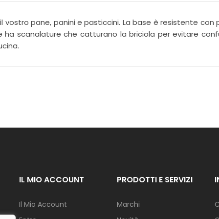
I
N
A
l vostro pane, panini e pasticcini. La base è resistente con p
Z
ere ha scanalature che catturano la briciola per evitare con
I
ucina.
O
N
E
F
I
O
R
I
G
I
A
R
IL MIO ACCOUNT
PRODOTTI E SERVIZI
D
I
N
Il Mio Account
Marchi
C
O