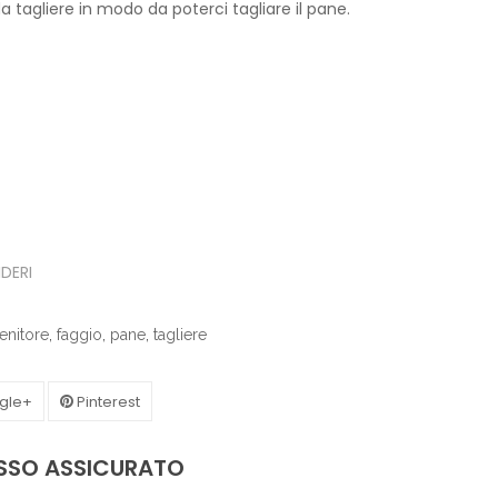
.50.
 tagliere in modo da poterci tagliare il pane.
IDERI
enitore
,
faggio
,
pane
,
tagliere
gle+
Pinterest
ASSO ASSICURATO