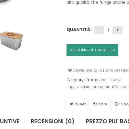
€110.00.
€68
alta qualità che funge anche da
S
A
T
QUANTITÀ:
A
V
O
L
AGGIUNGI AL CARRELLO
A
C
U
AGGIUNGI ALLA LISTA DEI DES
C
Category:
Promozioni
,
Tavola
I
N
Tags:
acciaio
,
bread bin 100
,
cont
A
Tweet
Share
Goo
I
L
L
UNTIVE
RECENSIONI (0)
PREZZO PIU' B
U
M