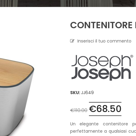
A
P
CONTENITORE 
R
O
F
U
Inserisci il tuo commento
M
A
Z
I
O
N
E
T
SKU:
JJ649
E
S
€
68.50
Il
Il
S
€
110.00
I
prezzo
pre
L
originale
attu
Un elegante contenitore pe
E
era:
è:
C
perfettamente a qualsiasi cuc
A