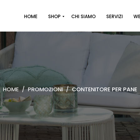
HOME
SHOP
CHI SIAMO
SERVIZI
WE
A
R
R
E
D
O
HOME
/
PROMOZIONI
/
CONTENITORE PER PANE
D
E
C
O
R
O
C
A
S