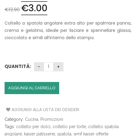
€
3.00
Il
Il
€
12.90
prezzo
prezzo
originale
attuale
Coltello a spatola angolare extra alto per spalmare panna,
era:
è:
crema e gelatina, ideale per lisciare e spennellare glassa,
€12.90.
€3.00.
cioccolato e simili all’interno dello stampo.
QUANTITÀ:
AGGIUNGI AL CARRELLO
AGGIUNGI ALLA LISTA DEI DESIDERI
Category:
Cucina
,
Promozioni
Tags:
coltello per dolci
,
coltello per torte
,
coltello spatola
angolare
,
kaiser patisserie
,
spatola
,
wmf kaiser offerte