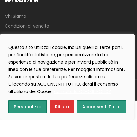
INFORMAZIONI
Chi Siamo
Condizioni di Vendita
Info Spedizione
Privacy Policy
Questo sito utilizza i cookie, inclusi quelli di terze parti,
per finalità statistiche, per personalizzare la tua
Cookie Policy
esperienza di navigazione e per inviarti pubblicità in
Contact Form Policy
linea con le tue preferenze. Per maggiori informazioni .
Se vuoi impostare le tue preferenze clicca su .
Cliccando su ACCONSENTI TUTTO, darai il consenso
Copyright 2019 ©
Tecnostudio di Martellini Nicoletta
. Tutti i diritti
all'utilizzo dei Cookie.
consulta la COOKIE POLICY
sono riservati.
Creartlab.it
Powered with
by
Personalizza
Rifiuta
Acconsenti Tutto
Home
Cart
(0)
Login
Wishlist
(0)