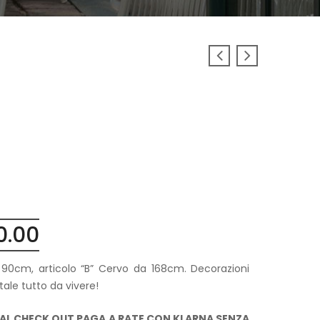
0.00
Fascia
di
prezzo:
 90cm, articolo “B” Cervo da 168cm. Decorazioni
da
tale tutto da vivere!
€390.00
AL CHECK OUT PAGA A RATE CON KLARNA SENZA