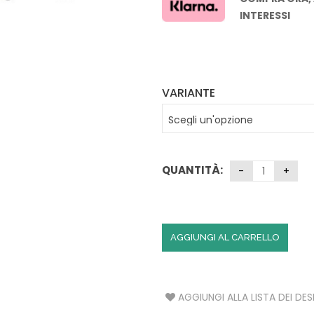
S
INTERESSI
A
T
A
V
VARIANTE
O
L
A
C
QUANTITÀ:
U
C
I
N
A
AGGIUNGI AL CARRELLO
I
L
L
U
AGGIUNGI ALLA LISTA DEI DES
M