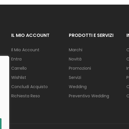
L
I
F
E
S
IL MIO ACCOUNT
PRODOTTI E SERVIZI
T
Y
L
Il Mio Account
Marchi
C
E
Entra
Novità
C
N
Carrello
Promozioni
I
A
T
Wishlist
Servizi
P
A
L
Concludi Acquisto
Wedding
C
.
E
Richiesta Reso
Preventivo Wedding
C