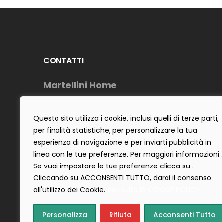
CONTATTI
Martellini Home
Telefono : (+39) 0883954488
Cell: (+39) 3484642555
Questo sito utilizza i cookie, inclusi quelli di terze parti,
per finalità statistiche, per personalizzare la tua
E-Mail : info@martellinihome.com
esperienza di navigazione e per inviarti pubblicità in
P.IVA : 06922300725
linea con le tue preferenze. Per maggiori informazioni 
Se vuoi impostare le tue preferenze clicca su .
Cliccando su ACCONSENTI TUTTO, darai il consenso
all'utilizzo dei Cookie.
consulta la COOKIE POLICY
Personalizza
Rifiuta
Acconsenti Tutto