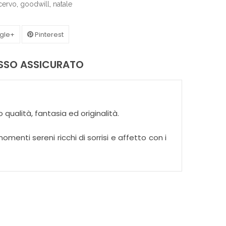
cervo
,
goodwill
,
natale
gle+
Pinterest
ASSO ASSICURATO
qualità, fantasia ed originalità.
menti sereni ricchi di sorrisi e affetto con i