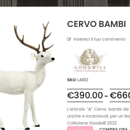
A
P
CERVO BAMBI
R
O
F
U
Inserisci il tuo commento
M
A
Z
I
O
N
E
SKU:
LA100
T
€
390.00
€
66
E
-
S
S
L’articolo “A” Cervo bambi da
I
L
uniche e incantevoli, per un Na
E
Collezione Goodwill 2022
C
COMPRA ORA,
A