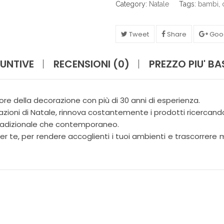
I
Category:
Natale
Tags:
bambi
,
N
A
Z
Tweet
Share
Goo
I
O
N
UNTIVE
RECENSIONI (0)
PREZZO PIU' B
E
F
ore della decorazione con più di 30 anni di esperienza.
I
O
zioni di Natale, rinnova costantemente i prodotti ricercando 
R
 tradizionale che contemporaneo.
I
 te, per rendere accoglienti i tuoi ambienti e trascorrere mo
G
I
A
R
D
I
N
O