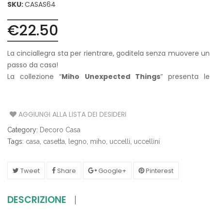
SKU:
CASAS64
€
22.50
La cinciallegra sta per rientrare, goditela senza muovere un
passo da casa!
La collezione “
Miho Unexpected Things
” presenta le
casette per uccellini eco-friendly, semplici da assemblare
e perfette come regalo.
Ideali per la decorazione di ogni ambiente della casa,
AGGIUNGI ALLA LISTA DEI DESIDERI
dall’ingresso alla cucina.
Category:
Decoro Casa
L’articolo è fornito steso: facile e divertente da assemblare,
Tags:
casa
,
casetta
,
legno
,
miho
,
uccelli
,
uccellini
non richiede alcun attrezzo, né colla o forbici.
Per la produzione sono utilizzati legno riciclato e vernici non
tossiche.
Tweet
Share
Google+
Pinterest
DESCRIZIONE