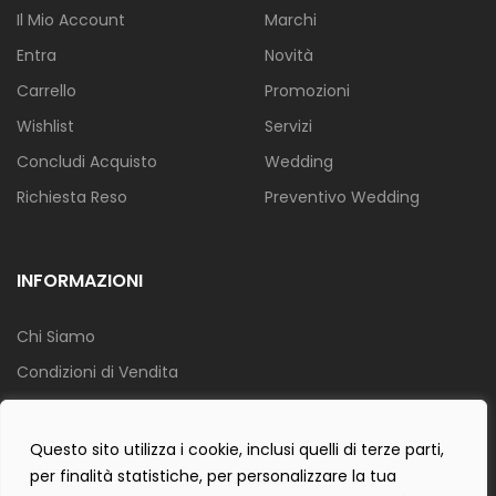
Il Mio Account
Marchi
Entra
Novità
Carrello
Promozioni
Wishlist
Servizi
Concludi Acquisto
Wedding
Richiesta Reso
Preventivo Wedding
INFORMAZIONI
Chi Siamo
Condizioni di Vendita
Info Spedizione
Privacy Policy
Questo sito utilizza i cookie, inclusi quelli di terze parti,
per finalità statistiche, per personalizzare la tua
Cookie Policy