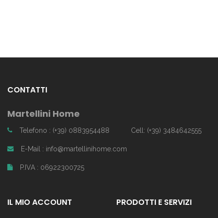
CONTATTI
Martellini Home
Telefono : (+39) 0883954488
Cell: (+39) 3484642555
E-Mail : info@martellinihome.com
P.IVA : 06922300725
IL MIO ACCOUNT
PRODOTTI E SERVIZI