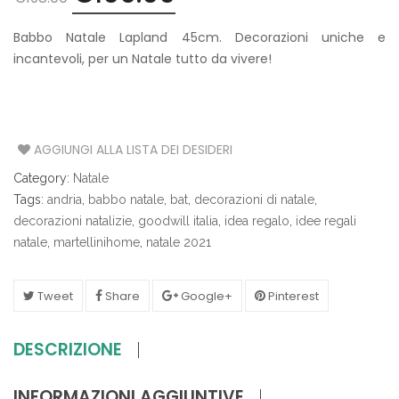
prezzo
prezzo
originale
attuale
Babbo Natale Lapland 45cm. Decorazioni uniche e
era:
è:
incantevoli, per un Natale tutto da vivere!
€198.00.
€100.00.
AGGIUNGI ALLA LISTA DEI DESIDERI
Category:
Natale
Tags:
andria
,
babbo natale
,
bat
,
decorazioni di natale
,
decorazioni natalizie
,
goodwill italia
,
idea regalo
,
idee regali
natale
,
martellinihome
,
natale 2021
Tweet
Share
Google+
Pinterest
DESCRIZIONE
INFORMAZIONI AGGIUNTIVE