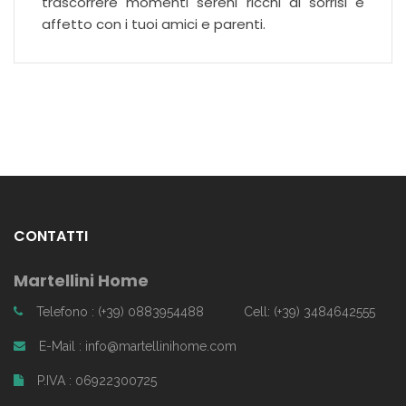
trascorrere momenti sereni ricchi di sorrisi e
affetto con i tuoi amici e parenti.
CONTATTI
Martellini Home
Telefono : (+39) 0883954488
Cell: (+39) 3484642555
E-Mail : info@martellinihome.com
P.IVA : 06922300725