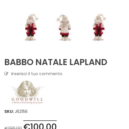
BABBO NATALE LAPLAND
Inserisci il tuo commento
SKU:
J62156
€
100.00
Il
Il
€
198.00