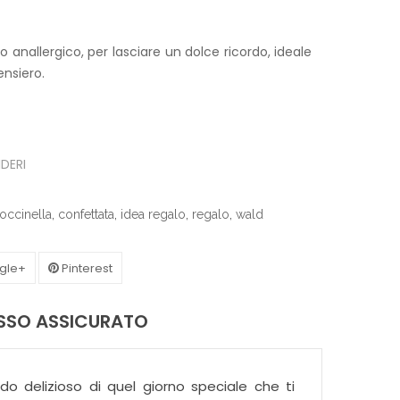
o anallergico, per lasciare un dolce ricordo, ideale
nsiero.
IDERI
occinella
,
confettata
,
idea regalo
,
regalo
,
wald
gle+
Pinterest
ASSO ASSICURATO
o delizioso di quel giorno speciale che ti