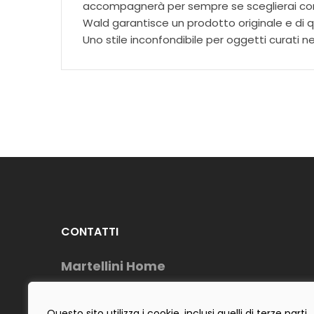
accompagnerà per sempre se sceglierai con i
Wald garantisce un prodotto originale e di q
Uno stile inconfondibile per oggetti curati nei
CONTATTI
Martellini Home
Telefono : (+39) 0883954488
Cell: (+39) 3484642555
Questo sito utilizza i cookie, inclusi quelli di terze parti,