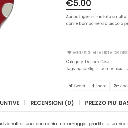
€
5.00
S
A
Apribottiglie in metallo smaltat
come bomboniera o piccolo pe
T
A
V
O
L
A
AGGIUNGI ALLA LISTA DEI DES
Category:
Decoro Casa
C
Tags:
apribottiglia
,
bomboniera
,
c
U
C
I
N
Tweet
Share
Goo
A
UNTIVE
RECENSIONI (0)
PREZZO PIU' B
I
L
L
U
dizionali di una cerimonia, un omaggio gradito e un ricord
M