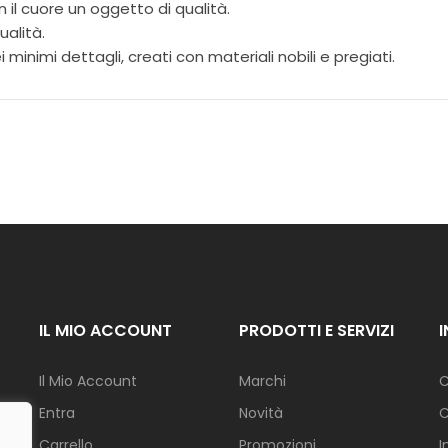
l cuore un oggetto di qualità.
I
N
ualità.
A
 minimi dettagli, creati con materiali nobili e pregiati.
Z
I
O
N
E
F
I
O
R
I
G
I
IL MIO ACCOUNT
PRODOTTI E SERVIZI
A
R
D
Il Mio Account
Marchi
C
I
Entra
Novità
C
N
O
Carrello
Promozioni
I