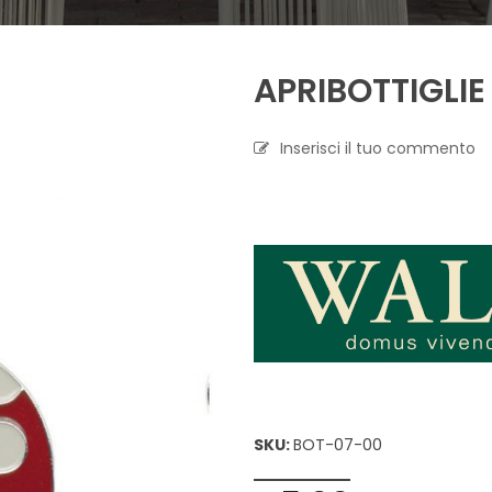
A
P
APRIBOTTIGLI
R
O
F
U
Inserisci il tuo commento
M
A
Z
I
O
N
E
T
E
S
S
I
L
SKU:
BOT-07-00
E
C
A