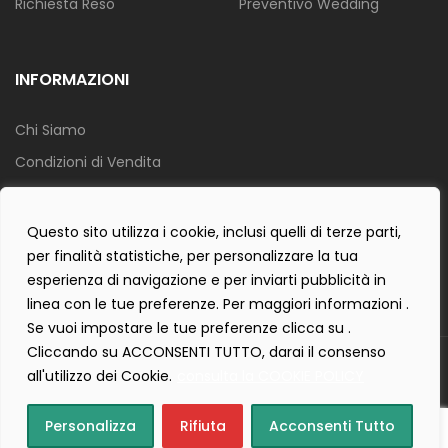
Richiesta Reso
Preventivo Wedding
INFORMAZIONI
Chi Siamo
Condizioni di Vendita
Info Spedizione
Privacy Policy
Questo sito utilizza i cookie, inclusi quelli di terze parti,
per finalità statistiche, per personalizzare la tua
Cookie Policy
esperienza di navigazione e per inviarti pubblicità in
Contact Form Policy
linea con le tue preferenze. Per maggiori informazioni .
Se vuoi impostare le tue preferenze clicca su .
Cliccando su ACCONSENTI TUTTO, darai il consenso
Copyright 2019 ©
Tecnostudio di Martellini Nicoletta
. Tutti i diritti
all'utilizzo dei Cookie.
consulta la COOKIE POLICY
sono riservati.
Creartlab.it
Powered with
by
Personalizza
Rifiuta
Acconsenti Tutto