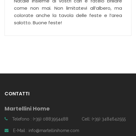
Natale insieme ai vostri cari e fatelo brillare
come non mai. Non limitatevi all’albero, ma
colorate anche la tavola delle feste e l’area
salotto. Buone feste!
CONTATTI
Martellini Home
Telefono : (+39) 0883954488
Cell: (+39) 3484642555
E-Mail : info@martellinihome.com