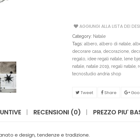
S
A
AGGIUNGI ALLA LISTA DEI DES
T
A
Category:
Natale
V
O
Tags:
albero
,
albero di natale
,
alb
L
decorare casa
,
decorazione
,
deco
A
regalo
,
idee regali natale
,
lene bjer
natale
,
natale 2019
,
regali natale
,
r
C
tecnostudio andria shop
U
C
I
Tweet
Share
Goo
N
A
UNTIVE
RECENSIONI (0)
PREZZO PIU' B
I
L
L
U
gianato e design, tendenze e tradizione.
M