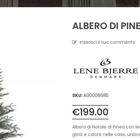
A
P
ALBERO DI PIN
R
O
F
U
Inserisci il tuo commento
M
A
Z
I
O
N
E
T
SKU:
A00006685
E
S
€
199.00
S
I
L
Albero di Natale di Pinea con le
E
gioia e calore nelle case, unisc
C
A