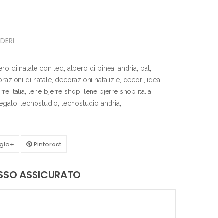
IDERI
ero di natale con led
,
albero di pinea
,
andria
,
bat
,
razioni di natale
,
decorazioni natalizie
,
decori
,
idea
re italia
,
lene bjerre shop
,
lene bjerre shop italia
,
egalo
,
tecnostudio
,
tecnostudio andria
,
gle+
Pinterest
ASSO ASSICURATO