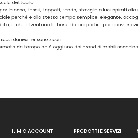
iccolo dettaglio.
I
N
 la casa, tessili, tappeti, tende, stoviglie e luci ispirati al
A
speciale perché è allo stesso tempo semplice, elegante, acco
Z
abita, e che diventano la base da cui partire per conversazio
I
O
N
ca, i danesi ne sono sicuri.
E
fermata da tempo ed è oggi uno dei brand di mobili scandinav
F
I
O
R
I
G
I
A
R
D
I
N
IL MIO ACCOUNT
PRODOTTI E SERVIZI
O