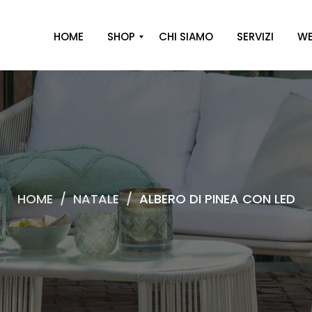
HOME
SHOP
CHI SIAMO
SERVIZI
WE
A
R
R
E
D
O
HOME
/
NATALE
/
ALBERO DI PINEA CON LED
D
E
C
O
R
O
C
A
S