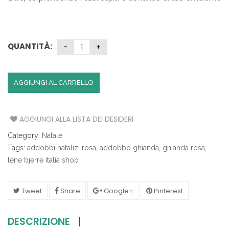
un’atmosfera natalizia magica!
QUANTITÀ:
AGGIUNGI AL CARRELLO
AGGIUNGI ALLA LISTA DEI DESIDERI
Category:
Natale
Tags:
addobbi natalizi rosa
,
addobbo ghianda
,
ghianda rosa
,
lene bjerre italia shop
Tweet
Share
Google+
Pinterest
DESCRIZIONE