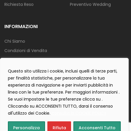
Richiesta Reso
Preventivo Wedding
INFORMAZIONI
Chi Siamo
Condizioni di Vendita
Info Spedizione
Privacy Policy
Questo sito utilizza i cookie, inclusi quelli di terze parti,
per finalità statistiche, per personalizzare la tua
Cookie Policy
esperienza di navigazione e per inviarti pubblicità in
Contact Form Policy
linea con le tue preferenze. Per maggiori informazioni .
Se vuoi impostare le tue preferenze clicca su .
Cliccando su ACCONSENTI TUTTO, darai il consenso
Copyright 2019 ©
Tecnostudio di Martellini Nicoletta
. Tutti i diritti
all'utilizzo dei Cookie.
consulta la COOKIE POLICY
sono riservati.
Creartlab.it
Powered with
by
Personalizza
Rifiuta
Acconsenti Tutto