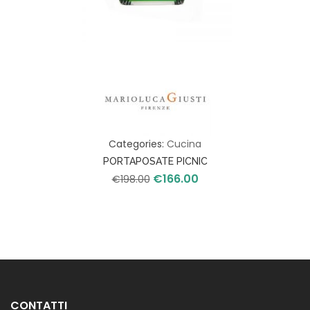
Categories:
Cucina
PORTAPOSATE PICNIC
€
166.00
Il
Il
€
198.00
prezzo
prezzo
originale
attuale
era:
è:
€198.00.
€166.00.
CONTATTI