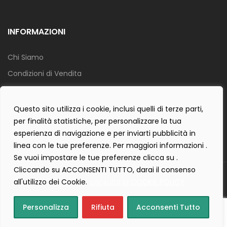
INFORMAZIONI
Chi Siamo
Condizioni di Vendita
Info Spedizione
Privacy Policy
Questo sito utilizza i cookie, inclusi quelli di terze parti,
per finalità statistiche, per personalizzare la tua
Cookie Policy
esperienza di navigazione e per inviarti pubblicità in
Contact Form Policy
linea con le tue preferenze. Per maggiori informazioni .
Se vuoi impostare le tue preferenze clicca su .
Cliccando su ACCONSENTI TUTTO, darai il consenso
Copyright 2019 ©
Tecnostudio di Martellini Nicoletta
. Tutti i diritti
all'utilizzo dei Cookie.
consulta la COOKIE POLICY
sono riservati.
Creartlab.it
Powered with
by
Personalizza
Rifiuta
Acconsenti Tutto
Home
Cart
(0)
Login
Wishlist
(0)