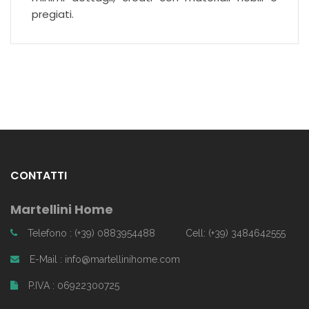
pregiati.
CONTATTI
Martellini Home
Telefono : (+39) 0883954488
Cell: (+39) 3484642555
E-Mail : info@martellinihome.com
P.IVA : 06922300725