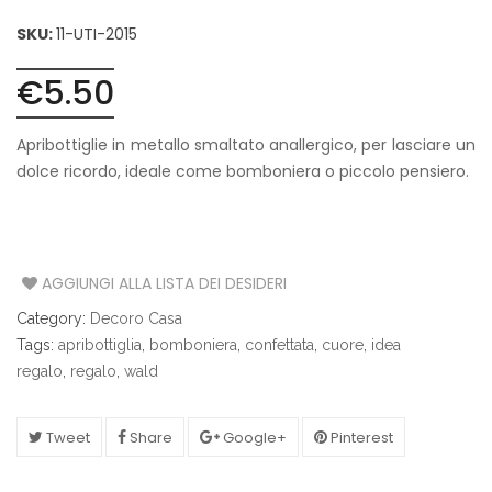
SKU:
11-UTI-2015
€
5.50
Apribottiglie in metallo smaltato anallergico, per lasciare un
dolce ricordo, ideale come bomboniera o piccolo pensiero.
AGGIUNGI ALLA LISTA DEI DESIDERI
Category:
Decoro Casa
Tags:
apribottiglia
,
bomboniera
,
confettata
,
cuore
,
idea
regalo
,
regalo
,
wald
Tweet
Share
Google+
Pinterest